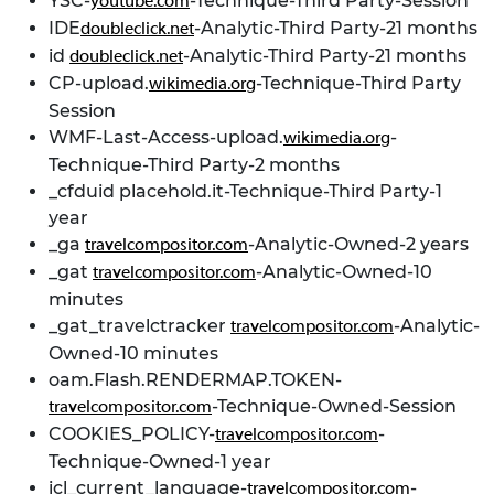
YSC-
-Technique-Third Party-Session
youtube.com
IDE
-Analytic-Third Party-21 months
doubleclick.net
id
-Analytic-Third Party-21 months
doubleclick.net
CP-upload.
-Technique-Third Party
wikimedia.org
Session
WMF-Last-Access-upload.
-
wikimedia.org
Technique-Third Party-2 months
_cfduid placehold.it-Technique-Third Party-1
year
_ga
-Analytic-Owned-2 years
travelcompositor.com
_gat
-Analytic-Owned-10
travelcompositor.com
minutes
_gat_travelctracker
-Analytic-
travelcompositor.com
Owned-10 minutes
oam.Flash.RENDERMAP.TOKEN-
-Technique-Owned-Session
travelcompositor.com
COOKIES_POLICY-
-
travelcompositor.com
Technique-Owned-1 year
icl_current_language-
-
travelcompositor.com